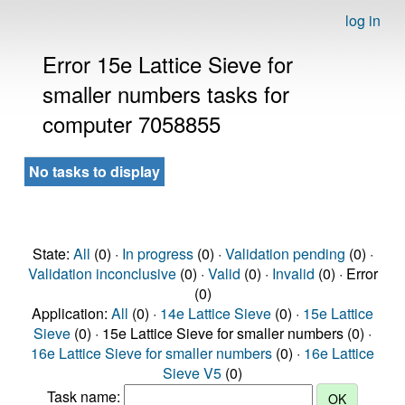
log in
Error 15e Lattice Sieve for
smaller numbers tasks for
computer 7058855
No tasks to display
State:
All
(0) ·
In progress
(0) ·
Validation pending
(0) ·
Validation inconclusive
(0) ·
Valid
(0) ·
Invalid
(0) · Error
(0)
Application:
All
(0) ·
14e Lattice Sieve
(0) ·
15e Lattice
Sieve
(0) · 15e Lattice Sieve for smaller numbers (0) ·
16e Lattice Sieve for smaller numbers
(0) ·
16e Lattice
Sieve V5
(0)
Task name: