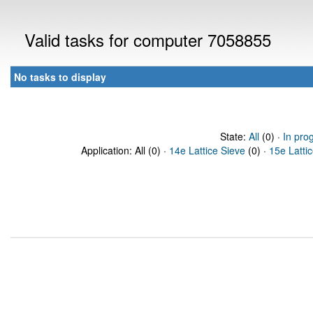
Valid tasks for computer 7058855
No tasks to display
State:
All
(0) ·
In pro
Application: All (0) ·
14e Lattice Sieve
(0) ·
15e Latti