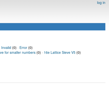
log in
·
Invalid
(0) ·
Error
(0)
eve for smaller numbers
(0) ·
16e Lattice Sieve V5
(0)