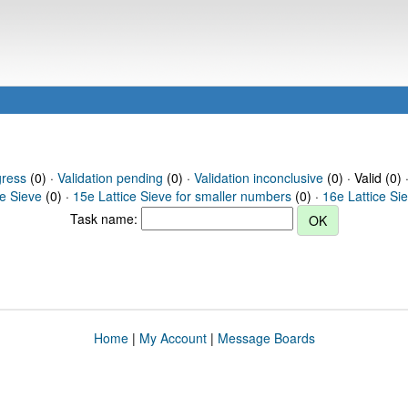
gress
(0) ·
Validation pending
(0) ·
Validation inconclusive
(0) · Valid (0) 
ce Sieve
(0) ·
15e Lattice Sieve for smaller numbers
(0) ·
16e Lattice Si
Task name:
Home
|
My Account
|
Message Boards