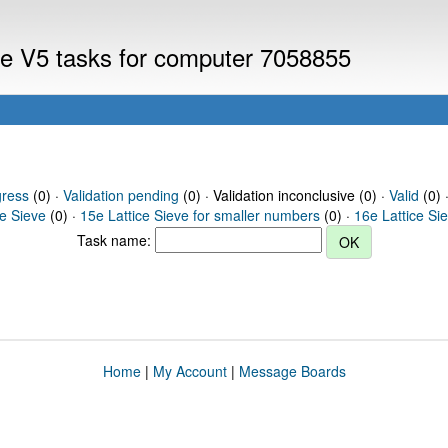
eve V5 tasks for computer 7058855
gress
(0) ·
Validation pending
(0) · Validation inconclusive (0) ·
Valid
(0) 
ce Sieve
(0) ·
15e Lattice Sieve for smaller numbers
(0) ·
16e Lattice Si
Task name:
Home
|
My Account
|
Message Boards