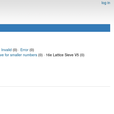
log in
·
Invalid
(0) ·
Error
(0)
eve for smaller numbers
(0) · 16e Lattice Sieve V5 (0)