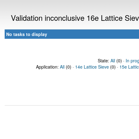
Validation inconclusive 16e Lattice Si
No tasks to display
State:
All
(0) ·
In pro
Application:
All
(0) ·
14e Lattice Sieve
(0) ·
15e Latti