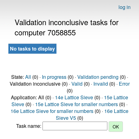
log in
Validation inconclusive tasks for
computer 7058855
No tasks to display
State:
All
(0) ·
In progress
(0) ·
Validation pending
(0) ·
Validation inconclusive (0) ·
Valid
(0) ·
Invalid
(0) ·
Error
(0)
Application: All (0) ·
14e Lattice Sieve
(0) ·
15e Lattice
Sieve
(0) ·
15e Lattice Sieve for smaller numbers
(0) ·
16e Lattice Sieve for smaller numbers
(0) ·
16e Lattice
Sieve V5
(0)
Task name: