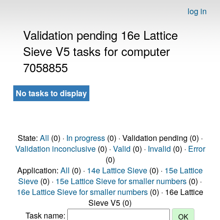
log in
Validation pending 16e Lattice
Sieve V5 tasks for computer
7058855
No tasks to display
State:
All
(0) ·
In progress
(0) · Validation pending (0) ·
Validation inconclusive
(0) ·
Valid
(0) ·
Invalid
(0) ·
Error
(0)
Application:
All
(0) ·
14e Lattice Sieve
(0) ·
15e Lattice
Sieve
(0) ·
15e Lattice Sieve for smaller numbers
(0) ·
16e Lattice Sieve for smaller numbers
(0) · 16e Lattice
Sieve V5 (0)
Task name: