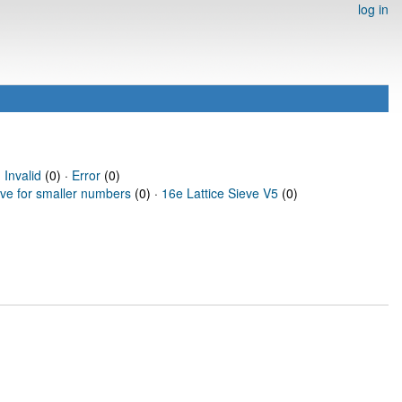
log in
·
Invalid
(0) ·
Error
(0)
eve for smaller numbers
(0) ·
16e Lattice Sieve V5
(0)