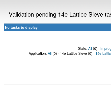
Validation pending 14e Lattice Sieve t
No tasks to display
State:
All
(0) ·
In pro
Application:
All
(0) · 14e Lattice Sieve (0) ·
15e Latti