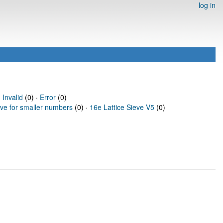
log in
·
Invalid
(0) ·
Error
(0)
eve for smaller numbers
(0) ·
16e Lattice Sieve V5
(0)