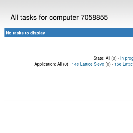
All tasks for computer 7058855
No tasks to display
State: All (0) ·
In pro
Application: All (0) ·
14e Lattice Sieve
(0) ·
15e Latti