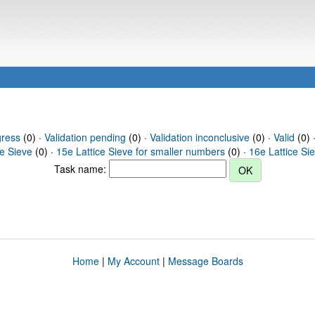
gress
(0) ·
Validation pending
(0) ·
Validation inconclusive
(0) ·
Valid
(0) 
ce Sieve
(0) ·
15e Lattice Sieve for smaller numbers
(0) ·
16e Lattice Si
Task name:
Home
|
My Account
|
Message Boards