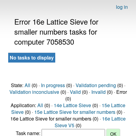
log in
Error 16e Lattice Sieve for
smaller numbers tasks for
computer 7058530
No tasks to display
State:
All
(0) ·
In progress
(0) ·
Validation pending
(0) ·
Validation inconclusive
(0) ·
Valid
(0) ·
Invalid
(0) · Error
(0)
Application:
All
(0) ·
14e Lattice Sieve
(0) ·
15e Lattice
Sieve
(0) ·
15e Lattice Sieve for smaller numbers
(0) ·
16e Lattice Sieve for smaller numbers (0) ·
16e Lattice
Sieve V5
(0)
Task name: