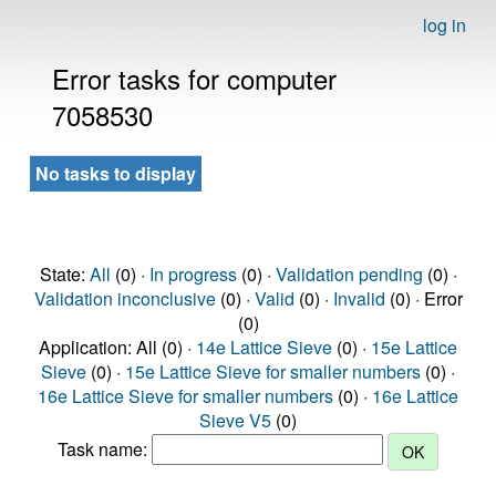
log in
Error tasks for computer
7058530
No tasks to display
State:
All
(0) ·
In progress
(0) ·
Validation pending
(0) ·
Validation inconclusive
(0) ·
Valid
(0) ·
Invalid
(0) · Error
(0)
Application: All (0) ·
14e Lattice Sieve
(0) ·
15e Lattice
Sieve
(0) ·
15e Lattice Sieve for smaller numbers
(0) ·
16e Lattice Sieve for smaller numbers
(0) ·
16e Lattice
Sieve V5
(0)
Task name: