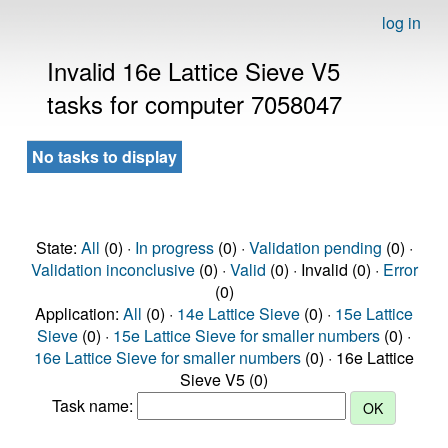
log in
Invalid 16e Lattice Sieve V5
tasks for computer 7058047
No tasks to display
State:
All
(0) ·
In progress
(0) ·
Validation pending
(0) ·
Validation inconclusive
(0) ·
Valid
(0) · Invalid (0) ·
Error
(0)
Application:
All
(0) ·
14e Lattice Sieve
(0) ·
15e Lattice
Sieve
(0) ·
15e Lattice Sieve for smaller numbers
(0) ·
16e Lattice Sieve for smaller numbers
(0) · 16e Lattice
Sieve V5 (0)
Task name: