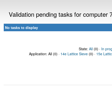
Validation pending tasks for computer
No tasks to display
State:
All
(0) ·
In pro
Application: All (0) ·
14e Lattice Sieve
(0) ·
15e Latti