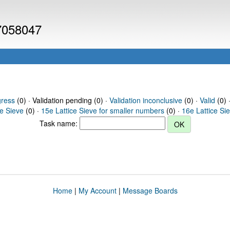
 7058047
gress
(0) · Validation pending (0) ·
Validation inconclusive
(0) ·
Valid
(0) 
ce Sieve
(0) ·
15e Lattice Sieve for smaller numbers
(0) ·
16e Lattice Si
Task name:
Home
|
My Account
|
Message Boards