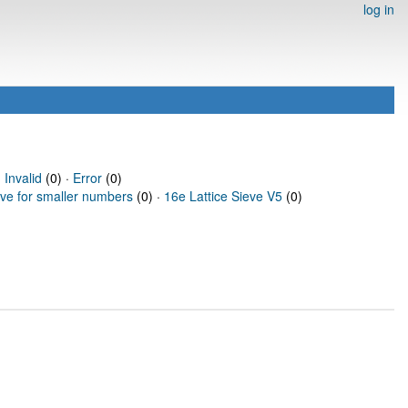
log in
·
Invalid
(0) ·
Error
(0)
eve for smaller numbers
(0) ·
16e Lattice Sieve V5
(0)