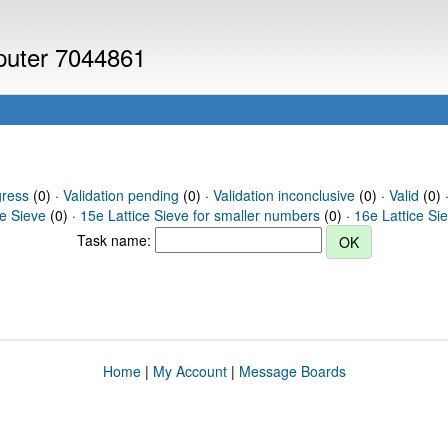
mputer 7044861
gress
(0) ·
Validation pending
(0) ·
Validation inconclusive
(0) ·
Valid
(0) ·
ce Sieve
(0) ·
15e Lattice Sieve for smaller numbers
(0) ·
16e Lattice Si
Task name:
Home
|
My Account
|
Message Boards