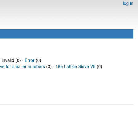
log in
 Invalid (0) ·
Error
(0)
eve for smaller numbers
(0) ·
16e Lattice Sieve V5
(0)