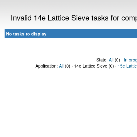
Invalid 14e Lattice Sieve tasks for co
No tasks to display
State:
All
(0) ·
In pro
Application:
All
(0) · 14e Lattice Sieve (0) ·
15e Latti