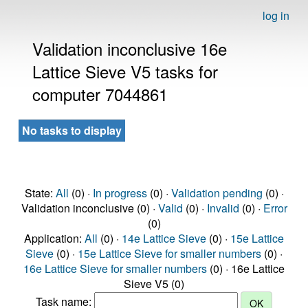
log in
Validation inconclusive 16e
Lattice Sieve V5 tasks for
computer 7044861
No tasks to display
State:
All
(0) ·
In progress
(0) ·
Validation pending
(0) ·
Validation inconclusive (0) ·
Valid
(0) ·
Invalid
(0) ·
Error
(0)
Application:
All
(0) ·
14e Lattice Sieve
(0) ·
15e Lattice
Sieve
(0) ·
15e Lattice Sieve for smaller numbers
(0) ·
16e Lattice Sieve for smaller numbers
(0) · 16e Lattice
Sieve V5 (0)
Task name: