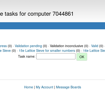
eve tasks for computer 7044861
gress
(0) ·
Validation pending
(0) · Validation inconclusive (0) ·
Valid
(0) 
ce Sieve
(0) ·
15e Lattice Sieve for smaller numbers
(0) ·
16e Lattice Si
Task name:
Home
|
My Account
|
Message Boards