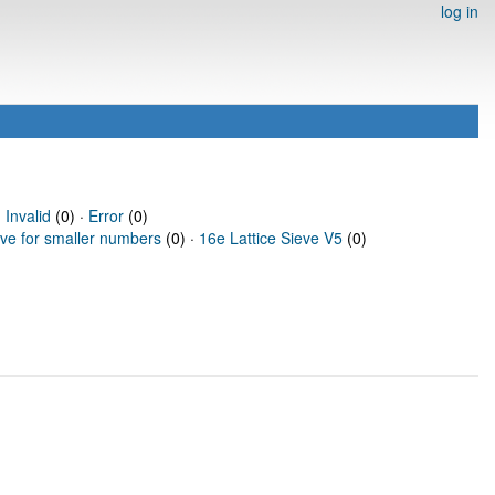
log in
·
Invalid
(0) ·
Error
(0)
eve for smaller numbers
(0) ·
16e Lattice Sieve V5
(0)