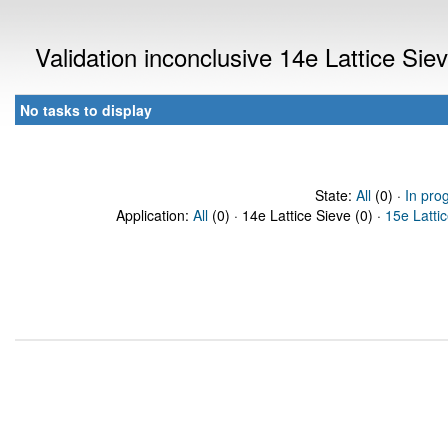
Validation inconclusive 14e Lattice Si
No tasks to display
State:
All
(0) ·
In pro
Application:
All
(0) · 14e Lattice Sieve (0) ·
15e Latti