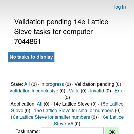
log in
Validation pending 14e Lattice
Sieve tasks for computer
7044861
No tasks to display
State:
All
(0) ·
In progress
(0) · Validation pending (0) ·
Validation inconclusive
(0) ·
Valid
(0) ·
Invalid
(0) ·
Error
(0)
Application:
All
(0) · 14e Lattice Sieve (0) ·
15e Lattice
Sieve
(0) ·
15e Lattice Sieve for smaller numbers
(0) ·
16e Lattice Sieve for smaller numbers
(0) ·
16e Lattice
Sieve V5
(0)
Task name: