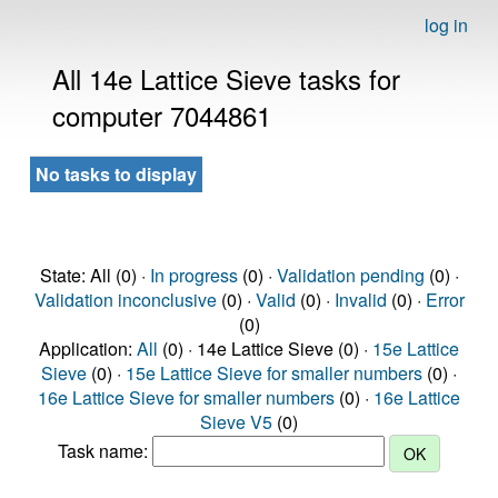
log in
All 14e Lattice Sieve tasks for
computer 7044861
No tasks to display
State: All (0) ·
In progress
(0) ·
Validation pending
(0) ·
Validation inconclusive
(0) ·
Valid
(0) ·
Invalid
(0) ·
Error
(0)
Application:
All
(0) · 14e Lattice Sieve (0) ·
15e Lattice
Sieve
(0) ·
15e Lattice Sieve for smaller numbers
(0) ·
16e Lattice Sieve for smaller numbers
(0) ·
16e Lattice
Sieve V5
(0)
Task name: