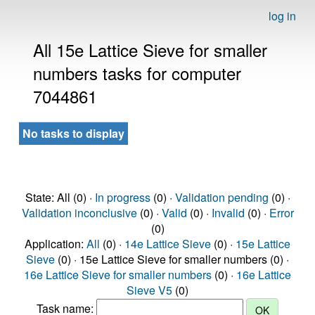
log in
All 15e Lattice Sieve for smaller
numbers tasks for computer
7044861
No tasks to display
State: All (0) ·
In progress
(0) ·
Validation pending
(0) ·
Validation inconclusive
(0) ·
Valid
(0) ·
Invalid
(0) ·
Error
(0)
Application:
All
(0) ·
14e Lattice Sieve
(0) ·
15e Lattice
Sieve
(0) · 15e Lattice Sieve for smaller numbers (0) ·
16e Lattice Sieve for smaller numbers
(0) ·
16e Lattice
Sieve V5
(0)
Task name: