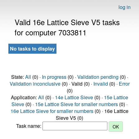
log in
Valid 16e Lattice Sieve V5 tasks
for computer 7033811
No tasks to display
State:
All
(0) ·
In progress
(0) ·
Validation pending
(0) ·
Validation inconclusive
(0) · Valid (0) ·
Invalid
(0) ·
Error
(0)
Application:
All
(0) ·
14e Lattice Sieve
(0) ·
15e Lattice
Sieve
(0) ·
15e Lattice Sieve for smaller numbers
(0) ·
16e Lattice Sieve for smaller numbers
(0) · 16e Lattice
Sieve V5 (0)
Task name: