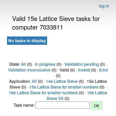
log in
Valid 15e Lattice Sieve tasks for
computer 7033811
No tasks to display
State:
All
(0) ·
In progress
(0) ·
Validation pending
(0) ·
Validation inconclusive
(0) · Valid (0) ·
Invalid
(0) ·
Error
(0)
Application:
All
(0) ·
14e Lattice Sieve
(0) · 15e Lattice
Sieve (0) ·
15e Lattice Sieve for smaller numbers
(0) ·
16e Lattice Sieve for smaller numbers
(0) ·
16e Lattice
Sieve V5
(0)
Task name: