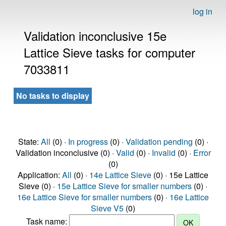
log in
Validation inconclusive 15e
Lattice Sieve tasks for computer
7033811
No tasks to display
State:
All
(0) ·
In progress
(0) ·
Validation pending
(0) ·
Validation inconclusive (0) ·
Valid
(0) ·
Invalid
(0) ·
Error
(0)
Application:
All
(0) ·
14e Lattice Sieve
(0) · 15e Lattice
Sieve (0) ·
15e Lattice Sieve for smaller numbers
(0) ·
16e Lattice Sieve for smaller numbers
(0) ·
16e Lattice
Sieve V5
(0)
Task name: