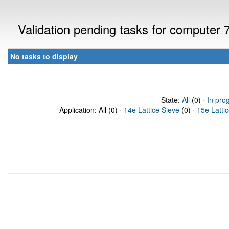
Validation pending tasks for computer
No tasks to display
State:
All
(0) ·
In pro
Application: All (0) ·
14e Lattice Sieve
(0) ·
15e Latti