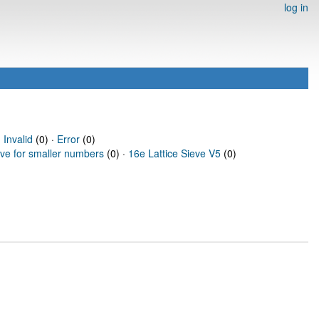
log in
·
Invalid
(0) ·
Error
(0)
eve for smaller numbers
(0) ·
16e Lattice Sieve V5
(0)