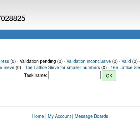
 7028825
gress
(0) · Validation pending (0) ·
Validation inconclusive
(0) ·
Valid
(0) 
ce Sieve
(0) ·
15e Lattice Sieve for smaller numbers
(0) ·
16e Lattice Si
Task name:
Home
|
My Account
|
Message Boards