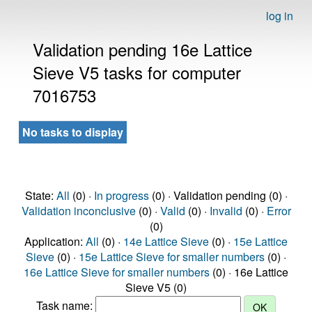
log in
Validation pending 16e Lattice
Sieve V5 tasks for computer
7016753
No tasks to display
State:
All
(0) ·
In progress
(0) · Validation pending (0) ·
Validation inconclusive
(0) ·
Valid
(0) ·
Invalid
(0) ·
Error
(0)
Application:
All
(0) ·
14e Lattice Sieve
(0) ·
15e Lattice
Sieve
(0) ·
15e Lattice Sieve for smaller numbers
(0) ·
16e Lattice Sieve for smaller numbers
(0) · 16e Lattice
Sieve V5 (0)
Task name: