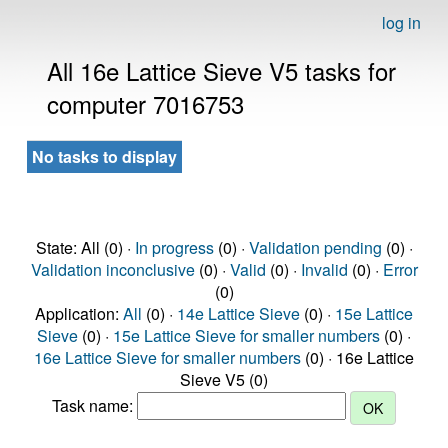
log in
All 16e Lattice Sieve V5 tasks for
computer 7016753
No tasks to display
State: All (0) ·
In progress
(0) ·
Validation pending
(0) ·
Validation inconclusive
(0) ·
Valid
(0) ·
Invalid
(0) ·
Error
(0)
Application:
All
(0) ·
14e Lattice Sieve
(0) ·
15e Lattice
Sieve
(0) ·
15e Lattice Sieve for smaller numbers
(0) ·
16e Lattice Sieve for smaller numbers
(0) · 16e Lattice
Sieve V5 (0)
Task name: