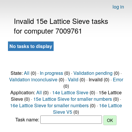
log in
Invalid 15e Lattice Sieve tasks
for computer 7009761
No tasks to display
State:
All
(0) ·
In progress
(0) ·
Validation pending
(0) ·
Validation inconclusive
(0) ·
Valid
(0) · Invalid (0) ·
Error
(0)
Application:
All
(0) ·
14e Lattice Sieve
(0) · 15e Lattice
Sieve (0) ·
15e Lattice Sieve for smaller numbers
(0) ·
16e Lattice Sieve for smaller numbers
(0) ·
16e Lattice
Sieve V5
(0)
Task name: