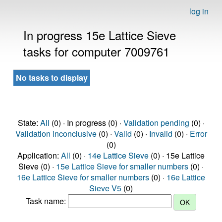
log in
In progress 15e Lattice Sieve
tasks for computer 7009761
No tasks to display
State:
All
(0) · In progress (0) ·
Validation pending
(0) ·
Validation inconclusive
(0) ·
Valid
(0) ·
Invalid
(0) ·
Error
(0)
Application:
All
(0) ·
14e Lattice Sieve
(0) · 15e Lattice
Sieve (0) ·
15e Lattice Sieve for smaller numbers
(0) ·
16e Lattice Sieve for smaller numbers
(0) ·
16e Lattice
Sieve V5
(0)
Task name: