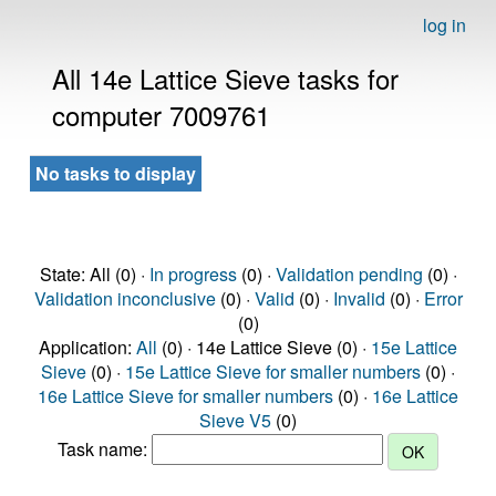
log in
All 14e Lattice Sieve tasks for
computer 7009761
No tasks to display
State: All (0) ·
In progress
(0) ·
Validation pending
(0) ·
Validation inconclusive
(0) ·
Valid
(0) ·
Invalid
(0) ·
Error
(0)
Application:
All
(0) · 14e Lattice Sieve (0) ·
15e Lattice
Sieve
(0) ·
15e Lattice Sieve for smaller numbers
(0) ·
16e Lattice Sieve for smaller numbers
(0) ·
16e Lattice
Sieve V5
(0)
Task name: