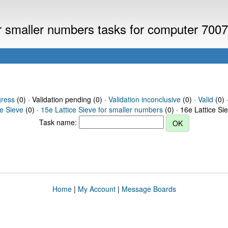
or smaller numbers tasks for computer 700
gress
(0) · Validation pending (0) ·
Validation inconclusive
(0) ·
Valid
(0) 
ce Sieve
(0) ·
15e Lattice Sieve for smaller numbers
(0) · 16e Lattice Si
Task name:
Home
|
My Account
|
Message Boards