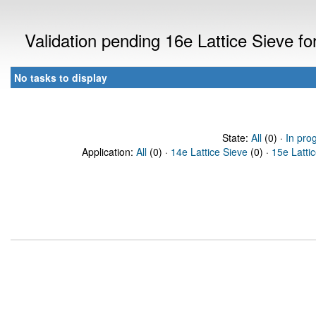
Validation pending 16e Lattice Sieve f
No tasks to display
State:
All
(0) ·
In pro
Application:
All
(0) ·
14e Lattice Sieve
(0) ·
15e Latti