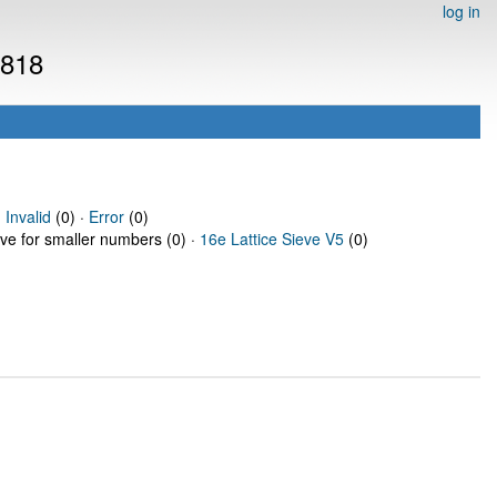
log in
7818
·
Invalid
(0) ·
Error
(0)
eve for smaller numbers (0) ·
16e Lattice Sieve V5
(0)