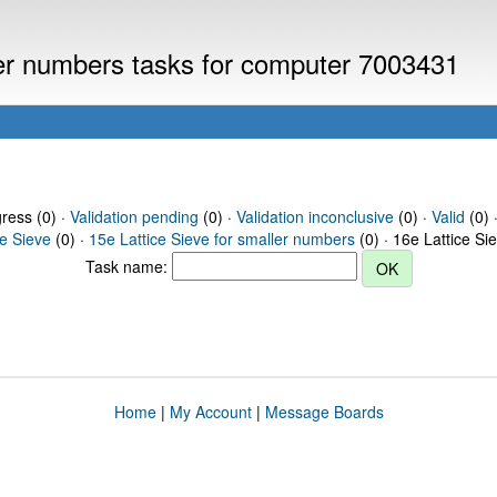
ller numbers tasks for computer 7003431
gress (0) ·
Validation pending
(0) ·
Validation inconclusive
(0) ·
Valid
(0) 
ce Sieve
(0) ·
15e Lattice Sieve for smaller numbers
(0) · 16e Lattice Si
Task name:
Home
|
My Account
|
Message Boards