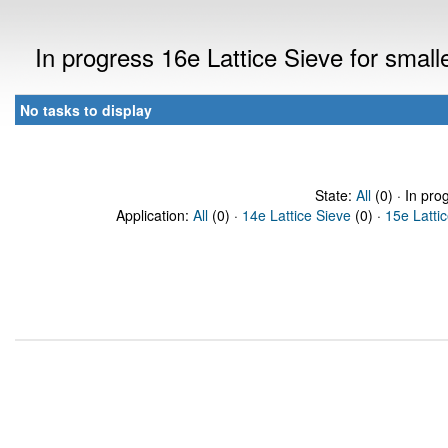
In progress 16e Lattice Sieve for sma
No tasks to display
State:
All
(0) · In pro
Application:
All
(0) ·
14e Lattice Sieve
(0) ·
15e Latti