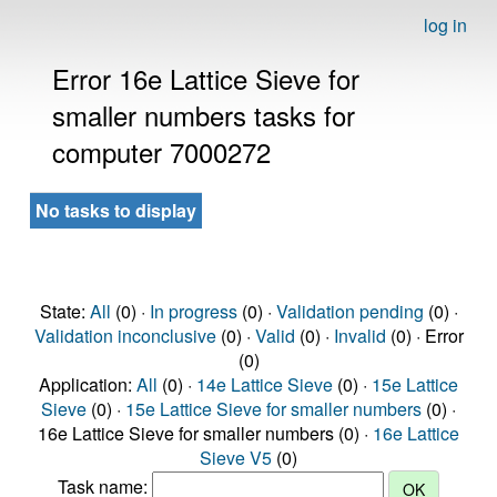
log in
Error 16e Lattice Sieve for
smaller numbers tasks for
computer 7000272
No tasks to display
State:
All
(0) ·
In progress
(0) ·
Validation pending
(0) ·
Validation inconclusive
(0) ·
Valid
(0) ·
Invalid
(0) · Error
(0)
Application:
All
(0) ·
14e Lattice Sieve
(0) ·
15e Lattice
Sieve
(0) ·
15e Lattice Sieve for smaller numbers
(0) ·
16e Lattice Sieve for smaller numbers (0) ·
16e Lattice
Sieve V5
(0)
Task name: