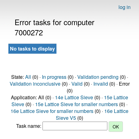
log in
Error tasks for computer
7000272
No tasks to display
State:
All
(0) ·
In progress
(0) ·
Validation pending
(0) ·
Validation inconclusive
(0) ·
Valid
(0) ·
Invalid
(0) · Error
(0)
Application: All (0) ·
14e Lattice Sieve
(0) ·
15e Lattice
Sieve
(0) ·
15e Lattice Sieve for smaller numbers
(0) ·
16e Lattice Sieve for smaller numbers
(0) ·
16e Lattice
Sieve V5
(0)
Task name: