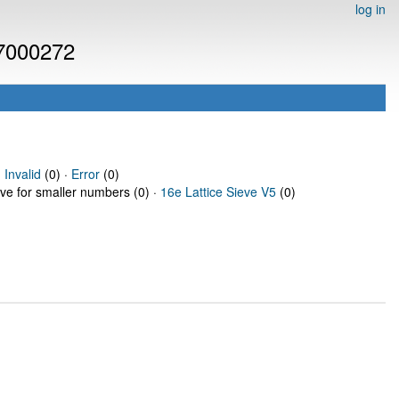
log in
 7000272
·
Invalid
(0) ·
Error
(0)
eve for smaller numbers (0) ·
16e Lattice Sieve V5
(0)