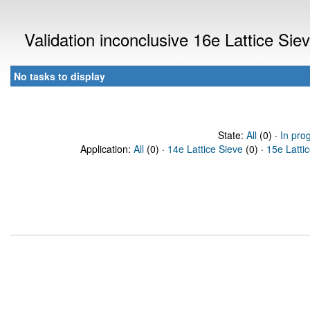
Validation inconclusive 16e Lattice Si
No tasks to display
State:
All
(0) ·
In pro
Application:
All
(0) ·
14e Lattice Sieve
(0) ·
15e Latti