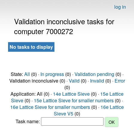
log in
Validation inconclusive tasks for
computer 7000272
No tasks to display
State:
All
(0) ·
In progress
(0) ·
Validation pending
(0) ·
Validation inconclusive (0) ·
Valid
(0) ·
Invalid
(0) ·
Error
(0)
Application: All (0) ·
14e Lattice Sieve
(0) ·
15e Lattice
Sieve
(0) ·
15e Lattice Sieve for smaller numbers
(0) ·
16e Lattice Sieve for smaller numbers
(0) ·
16e Lattice
Sieve V5
(0)
Task name: