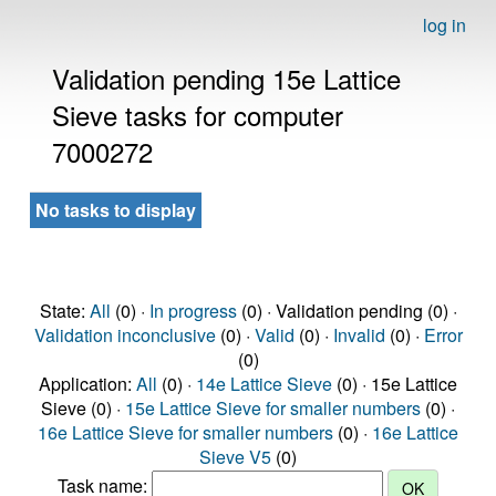
log in
Validation pending 15e Lattice
Sieve tasks for computer
7000272
No tasks to display
State:
All
(0) ·
In progress
(0) · Validation pending (0) ·
Validation inconclusive
(0) ·
Valid
(0) ·
Invalid
(0) ·
Error
(0)
Application:
All
(0) ·
14e Lattice Sieve
(0) · 15e Lattice
Sieve (0) ·
15e Lattice Sieve for smaller numbers
(0) ·
16e Lattice Sieve for smaller numbers
(0) ·
16e Lattice
Sieve V5
(0)
Task name: