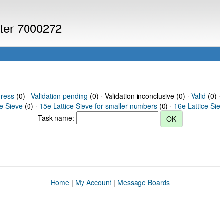
uter 7000272
gress
(0) ·
Validation pending
(0) · Validation inconclusive (0) ·
Valid
(0) 
ce Sieve
(0) ·
15e Lattice Sieve for smaller numbers
(0) ·
16e Lattice Si
Task name:
Home
|
My Account
|
Message Boards