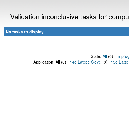
Validation inconclusive tasks for comp
No tasks to display
State:
All
(0) ·
In pro
Application: All (0) ·
14e Lattice Sieve
(0) ·
15e Latti