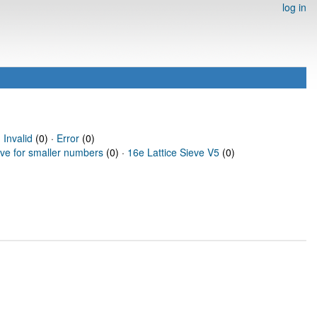
log in
·
Invalid
(0) ·
Error
(0)
eve for smaller numbers
(0) ·
16e Lattice Sieve V5
(0)