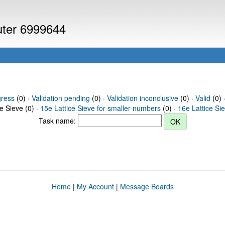
puter 6999644
gress
(0) ·
Validation pending
(0) ·
Validation inconclusive
(0) ·
Valid
(0) 
ce Sieve (0) ·
15e Lattice Sieve for smaller numbers
(0) ·
16e Lattice Si
Task name:
Home
|
My Account
|
Message Boards