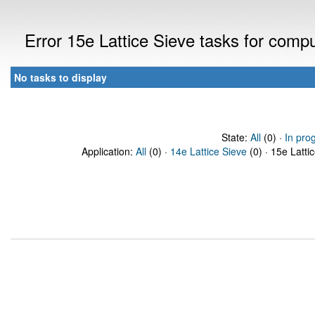
Error 15e Lattice Sieve tasks for com
No tasks to display
State:
All
(0) ·
In pro
Application:
All
(0) ·
14e Lattice Sieve
(0) · 15e Latti