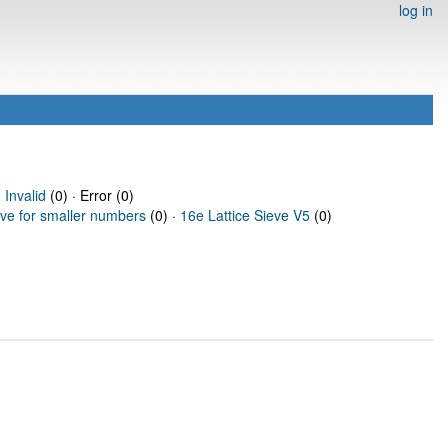
log in
·
Invalid
(0) · Error (0)
eve for smaller numbers
(0) ·
16e Lattice Sieve V5
(0)