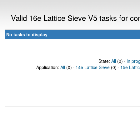
Valid 16e Lattice Sieve V5 tasks for 
No tasks to display
State:
All
(0) ·
In pro
Application:
All
(0) ·
14e Lattice Sieve
(0) ·
15e Latti