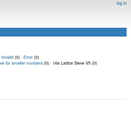
log in
·
Invalid
(0) ·
Error
(0)
eve for smaller numbers
(0) · 16e Lattice Sieve V5 (0)