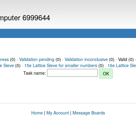
computer 6999644
gress
(0) ·
Validation pending
(0) ·
Validation inconclusive
(0) · Valid (0) 
ce Sieve
(0) ·
15e Lattice Sieve for smaller numbers
(0) ·
16e Lattice Si
Task name:
Home
|
My Account
|
Message Boards