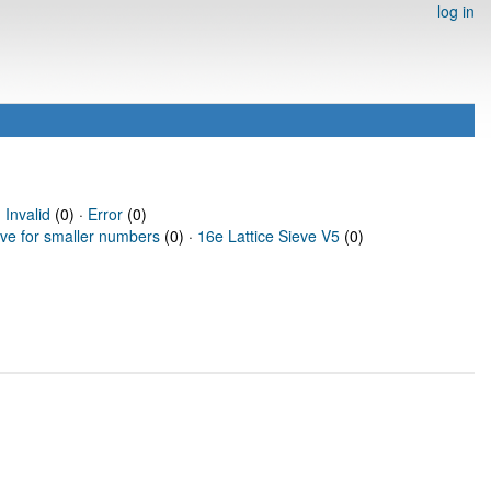
log in
·
Invalid
(0) ·
Error
(0)
eve for smaller numbers
(0) ·
16e Lattice Sieve V5
(0)