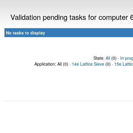
Validation pending tasks for computer
No tasks to display
State:
All
(0) ·
In pro
Application: All (0) ·
14e Lattice Sieve
(0) ·
15e Latti