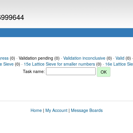
 6999644
gress
(0) · Validation pending (0) ·
Validation inconclusive
(0) ·
Valid
(0) 
ce Sieve
(0) ·
15e Lattice Sieve for smaller numbers
(0) ·
16e Lattice Si
Task name:
Home
|
My Account
|
Message Boards