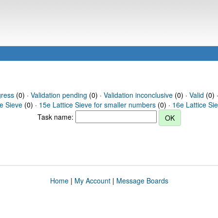
gress
(0) ·
Validation pending
(0) ·
Validation inconclusive
(0) ·
Valid
(0) 
ce Sieve
(0) ·
15e Lattice Sieve for smaller numbers
(0) ·
16e Lattice Si
Task name:
Home
|
My Account
|
Message Boards