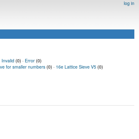
log in
·
Invalid
(0) ·
Error
(0)
eve for smaller numbers
(0) ·
16e Lattice Sieve V5
(0)