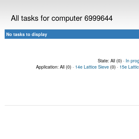
All tasks for computer 6999644
No tasks to display
State: All (0) ·
In pro
Application: All (0) ·
14e Lattice Sieve
(0) ·
15e Latti