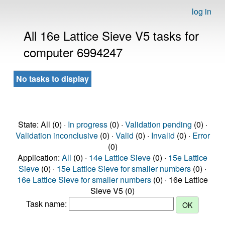
log in
All 16e Lattice Sieve V5 tasks for
computer 6994247
No tasks to display
State: All (0) ·
In progress
(0) ·
Validation pending
(0) ·
Validation inconclusive
(0) ·
Valid
(0) ·
Invalid
(0) ·
Error
(0)
Application:
All
(0) ·
14e Lattice Sieve
(0) ·
15e Lattice
Sieve
(0) ·
15e Lattice Sieve for smaller numbers
(0) ·
16e Lattice Sieve for smaller numbers
(0) · 16e Lattice
Sieve V5 (0)
Task name: