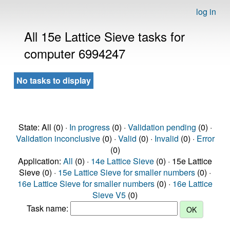
log in
All 15e Lattice Sieve tasks for
computer 6994247
No tasks to display
State: All (0) ·
In progress
(0) ·
Validation pending
(0) ·
Validation inconclusive
(0) ·
Valid
(0) ·
Invalid
(0) ·
Error
(0)
Application:
All
(0) ·
14e Lattice Sieve
(0) · 15e Lattice
Sieve (0) ·
15e Lattice Sieve for smaller numbers
(0) ·
16e Lattice Sieve for smaller numbers
(0) ·
16e Lattice
Sieve V5
(0)
Task name: