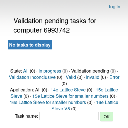
log in
Validation pending tasks for
computer 6993742
No tasks to display
State:
All
(0) ·
In progress
(0) · Validation pending (0) ·
Validation inconclusive
(0) ·
Valid
(0) ·
Invalid
(0) ·
Error
(0)
Application: All (0) ·
14e Lattice Sieve
(0) ·
15e Lattice
Sieve
(0) ·
15e Lattice Sieve for smaller numbers
(0) ·
16e Lattice Sieve for smaller numbers
(0) ·
16e Lattice
Sieve V5
(0)
Task name: