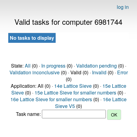
log in
Valid tasks for computer 6981744
No tasks to display
State:
All
(0) ·
In progress
(0) ·
Validation pending
(0) ·
Validation inconclusive
(0) · Valid (0) ·
Invalid
(0) ·
Error
(0)
Application: All (0) ·
14e Lattice Sieve
(0) ·
15e Lattice
Sieve
(0) ·
15e Lattice Sieve for smaller numbers
(0) ·
16e Lattice Sieve for smaller numbers
(0) ·
16e Lattice
Sieve V5
(0)
Task name: