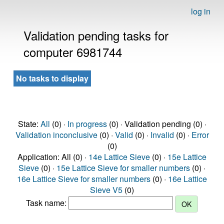
log in
Validation pending tasks for
computer 6981744
No tasks to display
State:
All
(0) ·
In progress
(0) · Validation pending (0) ·
Validation inconclusive
(0) ·
Valid
(0) ·
Invalid
(0) ·
Error
(0)
Application: All (0) ·
14e Lattice Sieve
(0) ·
15e Lattice
Sieve
(0) ·
15e Lattice Sieve for smaller numbers
(0) ·
16e Lattice Sieve for smaller numbers
(0) ·
16e Lattice
Sieve V5
(0)
Task name: