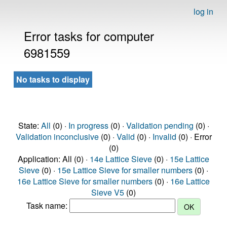
log in
Error tasks for computer
6981559
No tasks to display
State:
All
(0) ·
In progress
(0) ·
Validation pending
(0) ·
Validation inconclusive
(0) ·
Valid
(0) ·
Invalid
(0) · Error
(0)
Application: All (0) ·
14e Lattice Sieve
(0) ·
15e Lattice
Sieve
(0) ·
15e Lattice Sieve for smaller numbers
(0) ·
16e Lattice Sieve for smaller numbers
(0) ·
16e Lattice
Sieve V5
(0)
Task name: