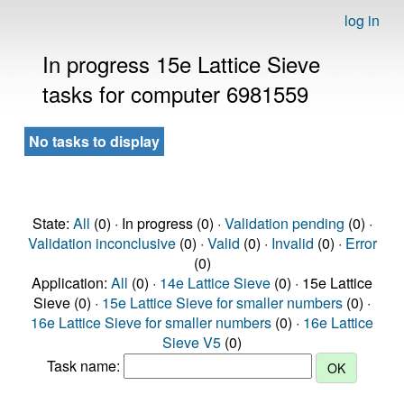
log in
In progress 15e Lattice Sieve
tasks for computer 6981559
No tasks to display
State:
All
(0) · In progress (0) ·
Validation pending
(0) ·
Validation inconclusive
(0) ·
Valid
(0) ·
Invalid
(0) ·
Error
(0)
Application:
All
(0) ·
14e Lattice Sieve
(0) · 15e Lattice
Sieve (0) ·
15e Lattice Sieve for smaller numbers
(0) ·
16e Lattice Sieve for smaller numbers
(0) ·
16e Lattice
Sieve V5
(0)
Task name: