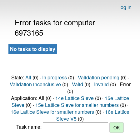
log in
Error tasks for computer
6973165
No tasks to display
State:
All
(0) ·
In progress
(0) ·
Validation pending
(0) ·
Validation inconclusive
(0) ·
Valid
(0) ·
Invalid
(0) · Error
(0)
Application: All (0) ·
14e Lattice Sieve
(0) ·
15e Lattice
Sieve
(0) ·
15e Lattice Sieve for smaller numbers
(0) ·
16e Lattice Sieve for smaller numbers
(0) ·
16e Lattice
Sieve V5
(0)
Task name: