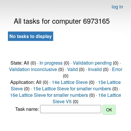
log in
All tasks for computer 6973165
No tasks to display
State: All (0) ·
In progress
(0) ·
Validation pending
(0) ·
Validation inconclusive
(0) ·
Valid
(0) ·
Invalid
(0) ·
Error
(0)
Application: All (0) ·
14e Lattice Sieve
(0) ·
15e Lattice
Sieve
(0) ·
15e Lattice Sieve for smaller numbers
(0) ·
16e Lattice Sieve for smaller numbers
(0) ·
16e Lattice
Sieve V5
(0)
Task name: