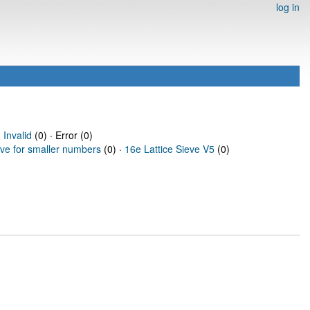
log in
·
Invalid
(0) · Error (0)
eve for smaller numbers
(0) ·
16e Lattice Sieve V5
(0)