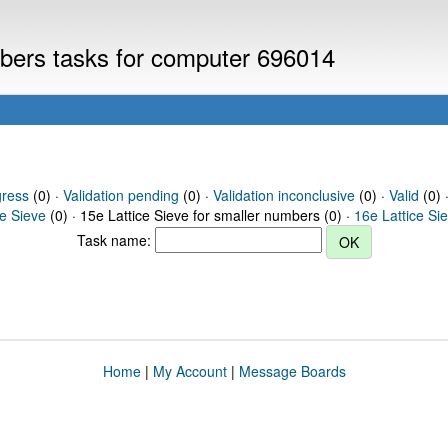
mbers tasks for computer 696014
gress
(0) ·
Validation pending
(0) ·
Validation inconclusive
(0) ·
Valid
(0) 
ce Sieve
(0) · 15e Lattice Sieve for smaller numbers (0) ·
16e Lattice Si
Task name:
Home
|
My Account
|
Message Boards