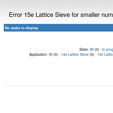
Error 15e Lattice Sieve for smaller nu
No tasks to display
State:
All
(0) ·
In pro
Application:
All
(0) ·
14e Lattice Sieve
(0) ·
15e Latti