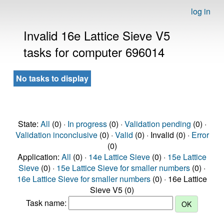
log in
Invalid 16e Lattice Sieve V5
tasks for computer 696014
No tasks to display
State:
All
(0) ·
In progress
(0) ·
Validation pending
(0) ·
Validation inconclusive
(0) ·
Valid
(0) · Invalid (0) ·
Error
(0)
Application:
All
(0) ·
14e Lattice Sieve
(0) ·
15e Lattice
Sieve
(0) ·
15e Lattice Sieve for smaller numbers
(0) ·
16e Lattice Sieve for smaller numbers
(0) · 16e Lattice
Sieve V5 (0)
Task name: