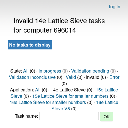
log in
Invalid 14e Lattice Sieve tasks
for computer 696014
No tasks to display
State:
All
(0) ·
In progress
(0) ·
Validation pending
(0) ·
Validation inconclusive
(0) ·
Valid
(0) · Invalid (0) ·
Error
(0)
Application:
All
(0) · 14e Lattice Sieve (0) ·
15e Lattice
Sieve
(0) ·
15e Lattice Sieve for smaller numbers
(0) ·
16e Lattice Sieve for smaller numbers
(0) ·
16e Lattice
Sieve V5
(0)
Task name: